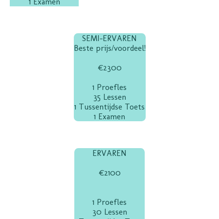
1 Examen
SEMI-ERVAREN
Beste prijs/voordeel!
€2300
1 Proefles
35 Lessen
1 Tussentijdse Toets
1 Examen
ERVAREN
€2100
1 Proefles
30 Lessen