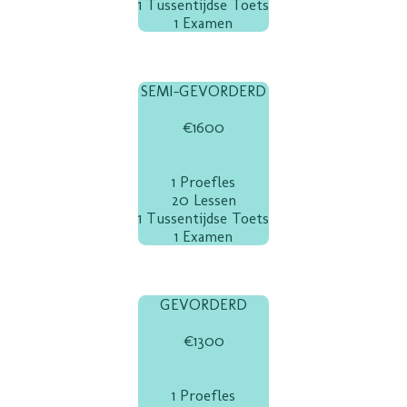
1 Tussentijdse Toets
1 Examen
SEMI-GEVORDERD
€1600
1 Proefles
20 Lessen
1 Tussentijdse Toets
1 Examen
GEVORDERD
€1300
1 Proefles